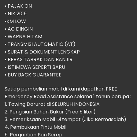
•⁠ ⁠⁠PAJAK ON
•⁠ ⁠⁠NIK 2019
•KM LOW
•⁠ ⁠⁠AC DINGIN
•⁠ ⁠WARNA HITAM
•⁠ ⁠TRANSMISI AUTOMATIC (AT)
•⁠ ⁠SURAT & DOKUMENT LENGKAP
•⁠ ⁠BEBAS TABRAK DAN BANJIR
•⁠ ⁠ISTIMEWA SEPERTI BARU
•⁠ ⁠BUY BACK GUARANTEE
Setiap pembelian mobil di kami dapatkan FREE
Emergency Road Assistance selama 1 tahun berupa :
1.⁠ ⁠Towing Darurat di SELURUH INDONESIA
2.⁠ ⁠Pengisian Bahan Bakar (Free 5 liter)
3.⁠ ⁠Pemeriksaan Mobil Di tempat (Jika Bermasalah)
4.⁠ ⁠Pembukaan Pintu Mobil
5.⁠ ⁠Pergantian Ban Serep