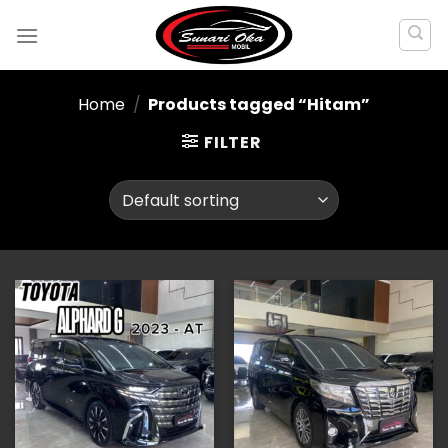
Skip
to
content
Home
/
Products tagged “Hitam”
FILTER