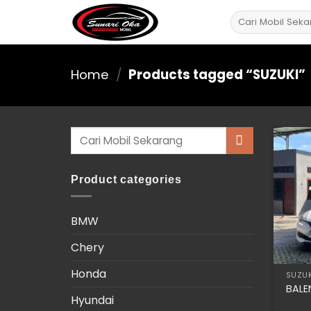
Skip
Search
to
for:
content
Home
/
Products tagged “SUZUKI”
Search
for:
Product categories
BMW
Chery
Honda
SUZUK
BALE
Hyundai