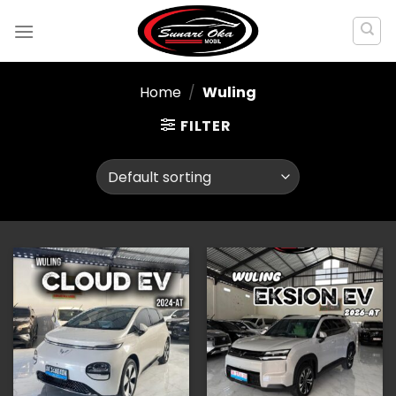
Skip
to
content
Home
/
Wuling
FILTER