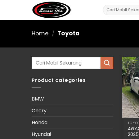
Skip
Search
to
for:
content
Home
/
Toyota
Search
for:
Product categories
BMW
Chery
Honda
TOYO
AGYA
Hyundai
2025