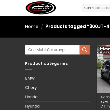
Skip
Search
to
for:
content
Home
/
Products tagged “300JT-4
Search
for:
Product categories
BMW
Chery
Honda
HOND
CRV 
Hyundai
AT T