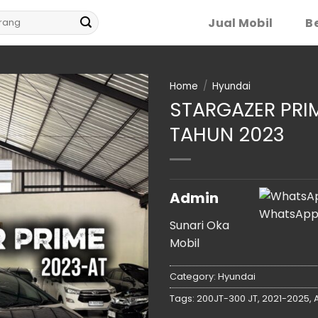
Jual Mobil
Be
Home
/
Hyundai
STARGAZER PRI
TAHUN 2023
Admin
WhatsAp
Sunari Oka
Mobil
Category:
Hyundai
Tags:
200JT-300 JT
,
2021-2025
,