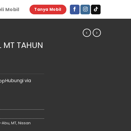
li Mobil
Tanya Mobil
L MT TAHUN
Hubungi via
p
-Abu
,
MT
,
Nissan